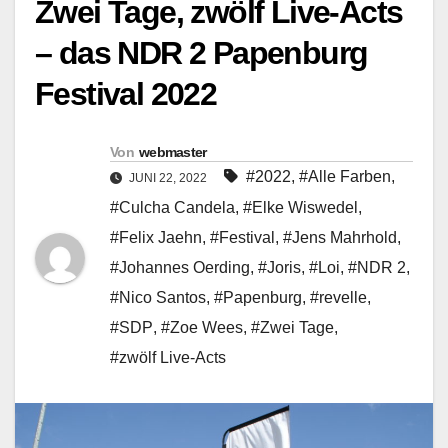
Zwei Tage, zwölf Live-Acts
– das NDR 2 Papenburg
Festival 2022
Von
webmaster
#2022
,
#Alle Farben
,
JUNI 22, 2022
#Culcha Candela
,
#Elke Wiswedel
,
#Felix Jaehn
,
#Festival
,
#Jens Mahrhold
,
#Johannes Oerding
,
#Joris
,
#Loi
,
#NDR 2
,
#Nico Santos
,
#Papenburg
,
#revelle
,
#SDP
,
#Zoe Wees
,
#Zwei Tage
,
#zwölf Live-Acts