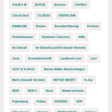
ASUKA III
BOSSE
Bremen
CHARLY
ClockClock
CLUESO
DIGITALISM
EINMUSIK
Emden
Emsüberführung
Festival
Festivalsaison
Hannover Concerts
Hilfe
Im Überall
Im Überall (Live/Orchester Version)
Joris
Kreuzfahrtschiff
Landkreis Leer
Leer
LEXY & K-PAUL
Marius Müller-Westernhagen
Mehr (Akustik Version)
MEYER WERFT
N-Joy
NDR
NDR 2
Ness
Niedersachsen
Papenburg
Polizei
ROGERS
SDP