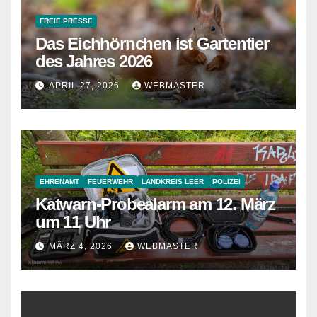
FREIE PRESSE
Das Eichhörnchen ist Gartentier
des Jahres 2026
APRIL 27, 2026
WEBMASTER
EHRENAMT
FEUERWEHR
LANDKREIS LEER
POLIZEI
Katwarn-Probealarm am 12. März
um 11 Uhr
MÄRZ 4, 2026
WEBMASTER