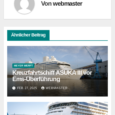
Von
webmaster
Ähnlicher Beitrag
MEYER WERFT
Kreuzfahrtschiff ASUKA III vor
Ems-Überführung
FEB. 27, 2025
WEBMASTER