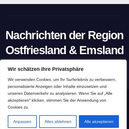
Nachrichten der Region
Ostfriesland & Emsland
Ein Projekt von unabhängigen Journalisten
Wir schätzen Ihre Privatsphäre
Wir verwenden Cookies, um Ihr Surferlebnis zu verbessern,
personalisierte Anzeigen oder Inhalte einzusetzen und
unseren Datenverkehr zu analysieren. Wenn Sie auf „Alle
Stolz präsentiert von WordPress
|
Theme: Newspaperex von
akzeptieren" klicken, stimmen Sie der Anwendung von
Themeansar
Cookies zu.
Home
Datenschutzerklärung
Impressum
Pressefreiheit
Anpassen
Alles ablehnen
Alle akzeptieren