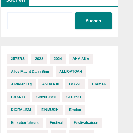
Suchen
Suchen
257ERS
2022
2024
AKA AKA
Alles Macht Dann Sinn
ALLIGATOAH
Anderer Tag
ASUKA III
BOSSE
Bremen
CHARLY
ClockClock
CLUESO
DIGITALISM
EINMUSIK
Emden
Emsüberführung
Festival
Festivalsaison