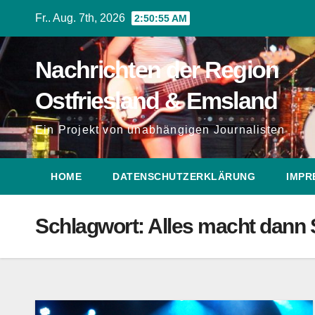
Zum
Fr.. Aug. 7th, 2026
2:50:55 AM
Inhalt
springen
Nachrichten der Region
Ostfriesland & Emsland
Ein Projekt von unabhängigen Journalisten
HOME
DATENSCHUTZERKLÄRUNG
IMPR
Schlagwort:
Alles macht dann 