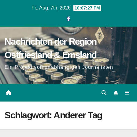
Zum
Fr.. Aug. 7th, 2026
10:07:28 PM
Inhalt
springen
Nachrichten der Region
Ostfriesland & Emsland
Ein Projekt von unabhängigen Journalisten
Schlagwort:
Anderer Tag