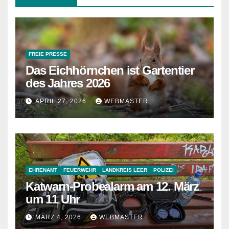
FREIE PRESSE
Das Eichhörnchen ist Gartentier
des Jahres 2026
APRIL 27, 2026
WEBMASTER
EHRENAMT
FEUERWEHR
LANDKREIS LEER
POLIZEI
Katwarn-Probealarm am 12. März
um 11 Uhr
MÄRZ 4, 2026
WEBMASTER