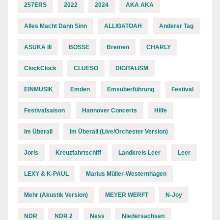
257ERS
2022
2024
AKA AKA
Alles Macht Dann Sinn
ALLIGATOAH
Anderer Tag
ASUKA III
BOSSE
Bremen
CHARLY
ClockClock
CLUESO
DIGITALISM
EINMUSIK
Emden
Emsüberführung
Festival
Festivalsaison
Hannover Concerts
Hilfe
Im Überall
Im Überall (Live/Orchester Version)
Joris
Kreuzfahrtschiff
Landkreis Leer
Leer
LEXY & K-PAUL
Marius Müller-Westernhagen
Mehr (Akustik Version)
MEYER WERFT
N-Joy
NDR
NDR 2
Ness
Niedersachsen