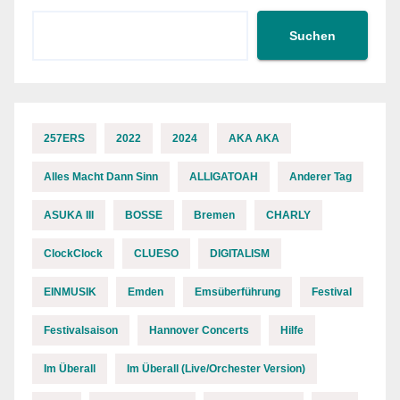
Suchen
257ERS
2022
2024
AKA AKA
Alles Macht Dann Sinn
ALLIGATOAH
Anderer Tag
ASUKA III
BOSSE
Bremen
CHARLY
ClockClock
CLUESO
DIGITALISM
EINMUSIK
Emden
Emsüberführung
Festival
Festivalsaison
Hannover Concerts
Hilfe
Im Überall
Im Überall (Live/Orchester Version)