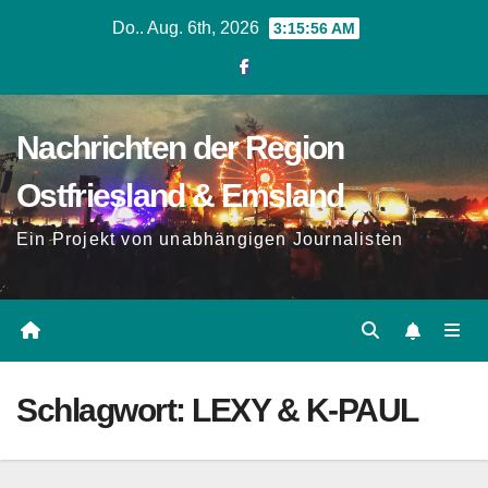
Zum
Do.. Aug. 6th, 2026
3:15:57 AM
Inhalt
springen
Nachrichten der Region
Ostfriesland & Emsland
Ein Projekt von unabhängigen Journalisten
Schlagwort:
LEXY & K-PAUL