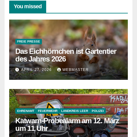
You missed
FREIE PRESSE
Das Eichhörnchen ist Gartentier
des Jahres 2026
APRIL 27, 2026
WEBMASTER
EHRENAMT
FEUERWEHR
LANDKREIS LEER
POLIZEI
Katwarn-Probealarm am 12. März
um 11 Uhr