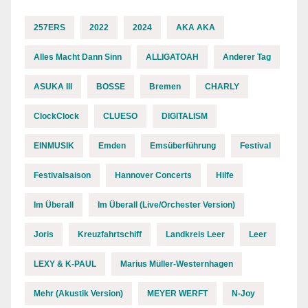
257ERS
2022
2024
AKA AKA
Alles Macht Dann Sinn
ALLIGATOAH
Anderer Tag
ASUKA III
BOSSE
Bremen
CHARLY
ClockClock
CLUESO
DIGITALISM
EINMUSIK
Emden
Emsüberführung
Festival
Festivalsaison
Hannover Concerts
Hilfe
Im Überall
Im Überall (Live/Orchester Version)
Joris
Kreuzfahrtschiff
Landkreis Leer
Leer
LEXY & K-PAUL
Marius Müller-Westernhagen
Mehr (Akustik Version)
MEYER WERFT
N-Joy