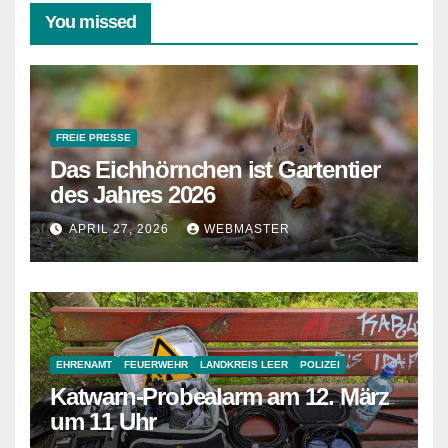
You missed
FREIE PRESSE
Das Eichhörnchen ist Gartentier
des Jahres 2026
APRIL 27, 2026
WEBMASTER
EHRENAMT
FEUERWEHR
LANDKREIS LEER
POLIZEI
Katwarn-Probealarm am 12. März
um 11 Uhr