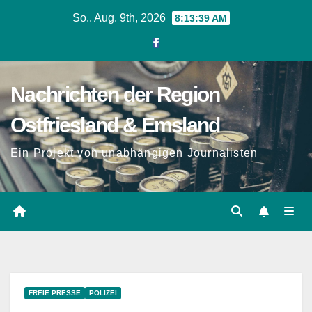
Zum
So.. Aug. 9th, 2026
8:13:40 AM
Inhalt
springen
Nachrichten der Region
Ostfriesland & Emsland
Ein Projekt von unabhängigen Journalisten
FREIE PRESSE
POLIZEI