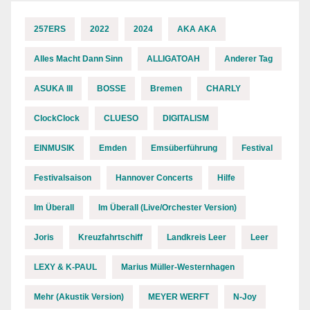
257ERS
2022
2024
AKA AKA
Alles Macht Dann Sinn
ALLIGATOAH
Anderer Tag
ASUKA III
BOSSE
Bremen
CHARLY
ClockClock
CLUESO
DIGITALISM
EINMUSIK
Emden
Emsüberführung
Festival
Festivalsaison
Hannover Concerts
Hilfe
Im Überall
Im Überall (Live/Orchester Version)
Joris
Kreuzfahrtschiff
Landkreis Leer
Leer
LEXY & K-PAUL
Marius Müller-Westernhagen
Mehr (Akustik Version)
MEYER WERFT
N-Joy