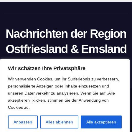
Nachrichten der Region
Ostfriesland & Emsland
Ein Projekt von unabhängigen Journalisten
Wir schätzen Ihre Privatsphäre
Wir verwenden Cookies, um Ihr Surferlebnis zu verbessern,
personalisierte Anzeigen oder Inhalte einzusetzen und
unseren Datenverkehr zu analysieren. Wenn Sie auf „Alle
Stolz präsentiert von WordPress
|
Theme: Newspaperex von
akzeptieren" klicken, stimmen Sie der Anwendung von
Cookies zu.
Themeansar
Home
Datenschutzerklärung
Impressum
Pressefreiheit
Anpassen
Alles ablehnen
Alle akzeptieren