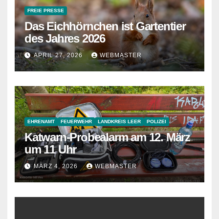
FREIE PRESSE
Das Eichhörnchen ist Gartentier
des Jahres 2026
APRIL 27, 2026
WEBMASTER
EHRENAMT
FEUERWEHR
LANDKREIS LEER
POLIZEI
Katwarn-Probealarm am 12. März
um 11 Uhr
MÄRZ 4, 2026
WEBMASTER