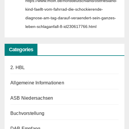
https://www.moin.de/norddeutschland/ostfriesland-
kind-faellt-vom-fahrrad-die-schockierende-
diagnose-am-tag-darauf-veraendert-sein-ganzes-
leben-schlaganfall-8-id230617766.html
Categories
2. HBL
Allgemeine Informationen
ASB Niedersachsen
Buchvorstellung
DAB Empfang