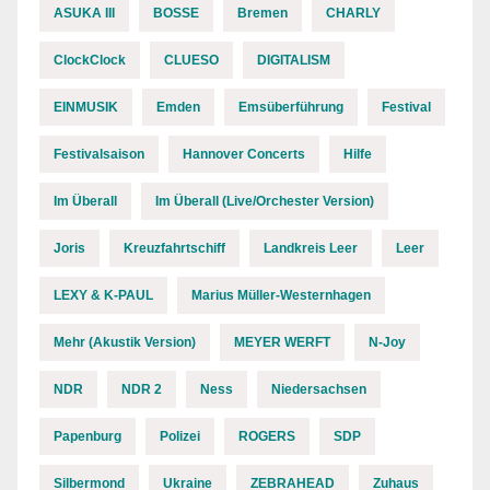
ASUKA III
BOSSE
Bremen
CHARLY
ClockClock
CLUESO
DIGITALISM
EINMUSIK
Emden
Emsüberführung
Festival
Festivalsaison
Hannover Concerts
Hilfe
Im Überall
Im Überall (Live/Orchester Version)
Joris
Kreuzfahrtschiff
Landkreis Leer
Leer
LEXY & K-PAUL
Marius Müller-Westernhagen
Mehr (Akustik Version)
MEYER WERFT
N-Joy
NDR
NDR 2
Ness
Niedersachsen
Papenburg
Polizei
ROGERS
SDP
Silbermond
Ukraine
ZEBRAHEAD
Zuhaus