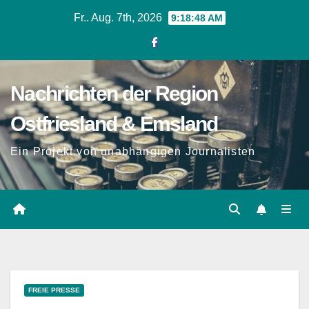
Zum
Fr.. Aug. 7th, 2026
9:18:49 AM
Inhalt
springen
Nachrichten der Region
Ostfriesland & Emsland
Ein Projekt von unabhängigen Journalisten
FREIE PRESSE