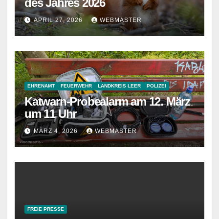
des Jahres 2026
APRIL 27, 2026
WEBMASTER
EHRENAMT
FEUERWEHR
LANDKREIS LEER
POLIZEI
Katwarn-Probealarm am 12. März
um 11 Uhr
MÄRZ 4, 2026
WEBMASTER
FREIE PRESSE