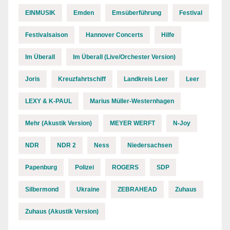
EINMUSIK
Emden
Emsüberführung
Festival
Festivalsaison
Hannover Concerts
Hilfe
Im Überall
Im Überall (Live/Orchester Version)
Joris
Kreuzfahrtschiff
Landkreis Leer
Leer
LEXY & K-PAUL
Marius Müller-Westernhagen
Mehr (Akustik Version)
MEYER WERFT
N-Joy
NDR
NDR 2
Ness
Niedersachsen
Papenburg
Polizei
ROGERS
SDP
Silbermond
Ukraine
ZEBRAHEAD
Zuhaus
Zuhaus (Akustik Version)