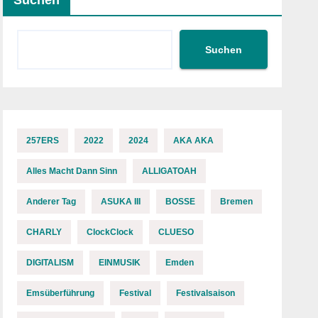
Suchen
Suchen
257ERS
2022
2024
AKA AKA
Alles Macht Dann Sinn
ALLIGATOAH
Anderer Tag
ASUKA III
BOSSE
Bremen
CHARLY
ClockClock
CLUESO
DIGITALISM
EINMUSIK
Emden
Emsüberführung
Festival
Festivalsaison