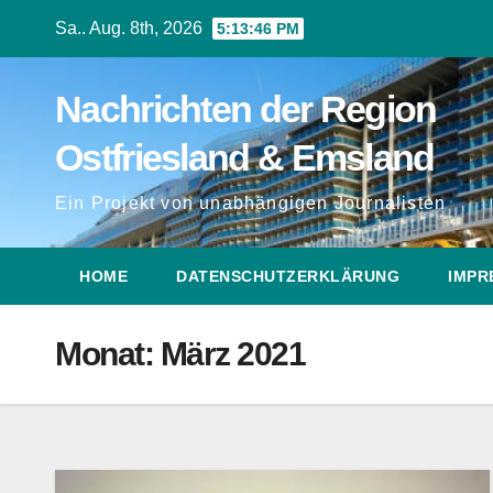
Zum
Sa.. Aug. 8th, 2026
5:13:47 PM
Inhalt
springen
Nachrichten der Region
Ostfriesland & Emsland
Ein Projekt von unabhängigen Journalisten
HOME
DATENSCHUTZERKLÄRUNG
IMPR
Monat:
März 2021