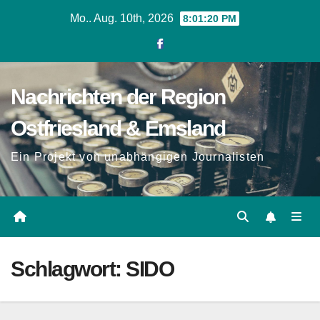
Zum
Mo.. Aug. 10th, 2026
8:01:21 PM
Inhalt
springen
Nachrichten der Region
Ostfriesland & Emsland
Ein Projekt von unabhängigen Journalisten
Schlagwort:
SIDO