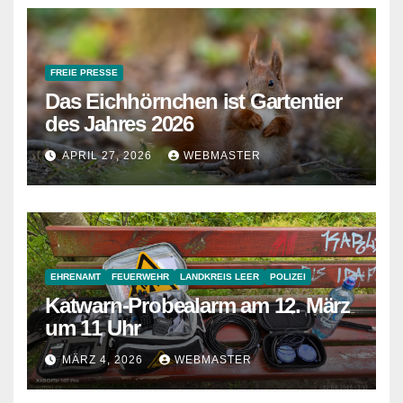
FREIE PRESSE
Das Eichhörnchen ist Gartentier
des Jahres 2026
APRIL 27, 2026
WEBMASTER
EHRENAMT
FEUERWEHR
LANDKREIS LEER
POLIZEI
Katwarn-Probealarm am 12. März
um 11 Uhr
MÄRZ 4, 2026
WEBMASTER