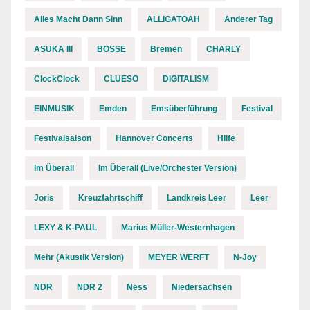
Alles Macht Dann Sinn
ALLIGATOAH
Anderer Tag
ASUKA III
BOSSE
Bremen
CHARLY
ClockClock
CLUESO
DIGITALISM
EINMUSIK
Emden
Emsüberführung
Festival
Festivalsaison
Hannover Concerts
Hilfe
Im Überall
Im Überall (Live/Orchester Version)
Joris
Kreuzfahrtschiff
Landkreis Leer
Leer
LEXY & K-PAUL
Marius Müller-Westernhagen
Mehr (Akustik Version)
MEYER WERFT
N-Joy
NDR
NDR 2
Ness
Niedersachsen