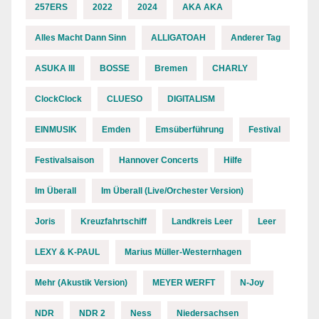
257ERS
2022
2024
AKA AKA
Alles Macht Dann Sinn
ALLIGATOAH
Anderer Tag
ASUKA III
BOSSE
Bremen
CHARLY
ClockClock
CLUESO
DIGITALISM
EINMUSIK
Emden
Emsüberführung
Festival
Festivalsaison
Hannover Concerts
Hilfe
Im Überall
Im Überall (Live/Orchester Version)
Joris
Kreuzfahrtschiff
Landkreis Leer
Leer
LEXY & K-PAUL
Marius Müller-Westernhagen
Mehr (Akustik Version)
MEYER WERFT
N-Joy
NDR
NDR 2
Ness
Niedersachsen