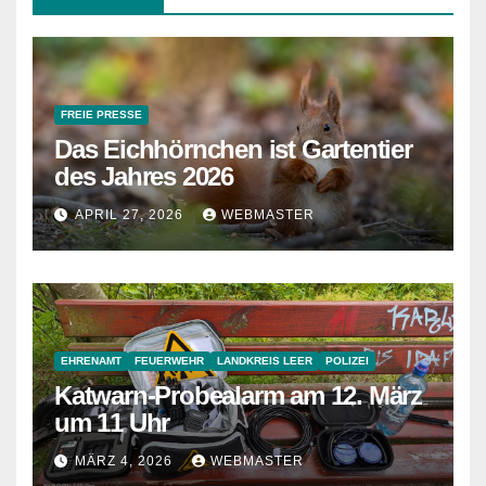
FREIE PRESSE
Das Eichhörnchen ist Gartentier
des Jahres 2026
APRIL 27, 2026
WEBMASTER
EHRENAMT
FEUERWEHR
LANDKREIS LEER
POLIZEI
Katwarn-Probealarm am 12. März
um 11 Uhr
MÄRZ 4, 2026
WEBMASTER